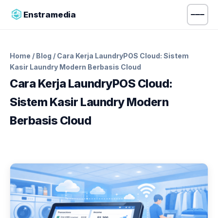
Enstramedia
Home
/
Blog
/ Cara Kerja LaundryPOS Cloud: Sistem
Kasir Laundry Modern Berbasis Cloud
Cara Kerja LaundryPOS Cloud:
Sistem Kasir Laundry Modern
Berbasis Cloud