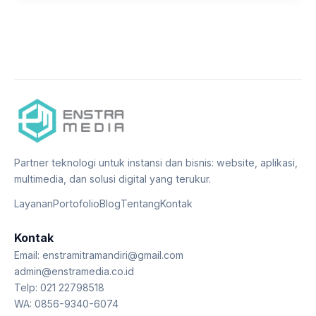
Partner teknologi untuk instansi dan bisnis: website, aplikasi,
multimedia, dan solusi digital yang terukur.
Layanan
Portofolio
Blog
Tentang
Kontak
Kontak
Email:
enstramitramandiri@gmail.com
admin@enstramedia.co.id
Telp: 021 22798518
WA:
0856-9340-6074