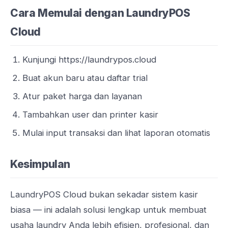
Cara Memulai dengan LaundryPOS
Cloud
Kunjungi https://laundrypos.cloud
Buat akun baru atau daftar trial
Atur paket harga dan layanan
Tambahkan user dan printer kasir
Mulai input transaksi dan lihat laporan otomatis
Kesimpulan
LaundryPOS Cloud bukan sekadar sistem kasir
biasa — ini adalah solusi lengkap untuk membuat
usaha laundry Anda lebih efisien, profesional, dan