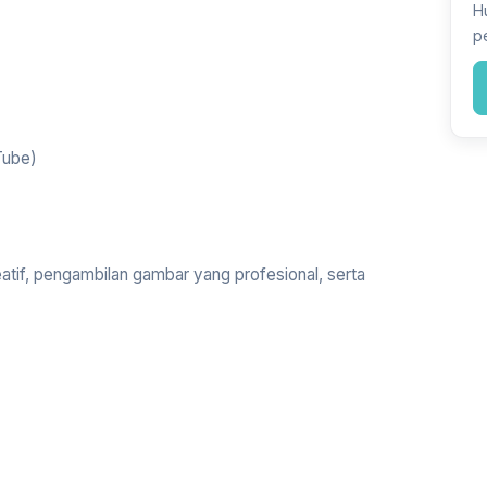
H
p
Tube)
atif, pengambilan gambar yang profesional, serta