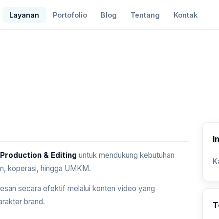
Portofolio
Blog
Tentang
Kontak
Layanan
I
Production & Editing
untuk mendukung kebutuhan
K
an, koperasi, hingga UMKM.
an secara efektif melalui konten video yang
arakter brand.
T