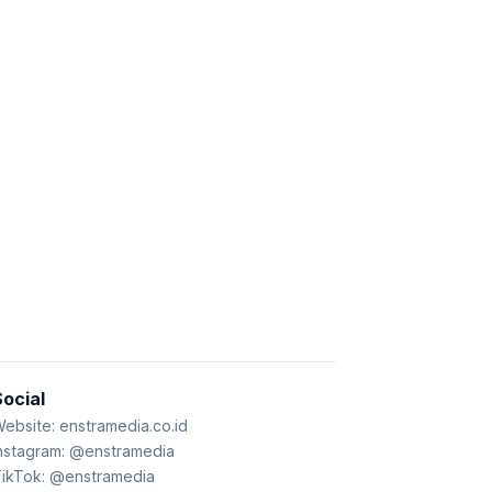
Social
ebsite:
enstramedia.co.id
nstagram:
@enstramedia
ikTok:
@enstramedia