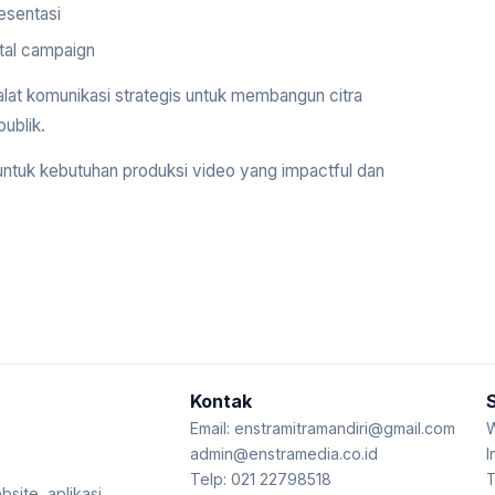
esentasi
ital campaign
lat komunikasi strategis untuk membangun citra
ublik.
 untuk kebutuhan produksi video yang impactful dan
Kontak
Email:
enstramitramandiri@gmail.com
W
admin@enstramedia.co.id
I
Telp: 021 22798518
T
bsite, aplikasi,