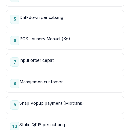
Drill-down per cabang
5
POS Laundry Manual (Kg)
6
Input order cepat
7
Manajemen customer
8
Snap Popup payment (Midtrans)
9
Static QRIS per cabang
10